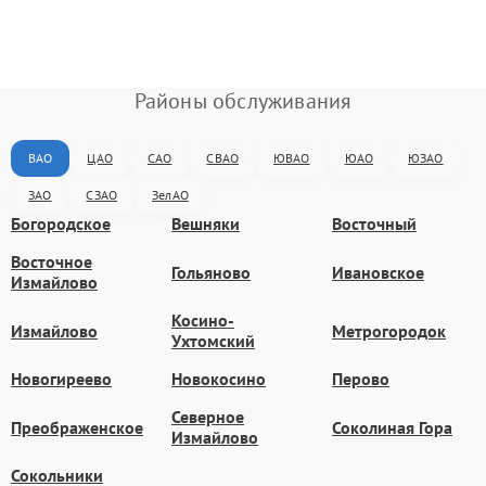
Районы обслуживания
ВАО
ЦАО
САО
СВАО
ЮВАО
ЮАО
ЮЗАО
ЗАО
СЗАО
ЗелАО
Богородское
Вешняки
Восточный
Восточное
Гольяново
Ивановское
Измайлово
Косино-
Измайлово
Метрогородок
Ухтомский
Новогиреево
Новокосино
Перово
Северное
Преображенское
Соколиная Гора
Измайлово
Сокольники