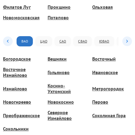
Филатов Луг
Прокшино
Ольховая
Новомосковская
Потапово
ВАО
ЦАО
САО
СВАО
ЮВАО
ЮАО
Богородское
Вешняки
Восточный
Восточное
Гольяново
Ивановское
Измайлово
Косино-
Измайлово
Метрогородок
Ухтомский
Новогиреево
Новокосино
Перово
Северное
Преображенское
Соколиная Гора
Измайлово
Сокольники