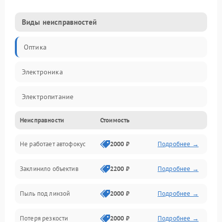
Виды неисправностей
Оптика
Электроника
Электропитание
Неисправности
Стоимость
Видео
Не работает автофокус
2000 ₽
Подробнее →
Хранение данных
Заклинило объектив
2200 ₽
Подробнее →
Программное обеспечение
Пыль под линзой
2000 ₽
Подробнее →
Механические повреждения
Потеря резкости
2000 ₽
Подробнее →
Аудио