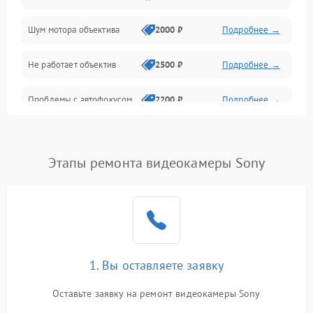
Шум мотора объектива
2000 ₽
Подробнее →
Не работает объектив
2500 ₽
Подробнее →
Проблемы с автофокусом
2200 ₽
Подробнее →
Не открывается крышка
1000 ₽
Подробнее →
объектива
Этапы ремонта видеокамеры Sony
Плохое качество
2500 ₽
Подробнее →
изображения
Не работает зум
2200 ₽
Подробнее →
Не работает стабилизация
1. Вы оставляете заявку
2300 ₽
Подробнее →
изображения
Оставьте заявку на ремонт видеокамеры Sony