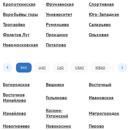
Кропоткинская
Фрунзенская
Спортивная
Воробьёвы горы
Университет
Юго-Западная
Тропарёво
Румянцево
Саларьево
Филатов Луг
Прокшино
Ольховая
Новомосковская
Потапово
ВАО
ЦАО
САО
СВАО
ЮВАО
ЮАО
Богородское
Вешняки
Восточный
Восточное
Гольяново
Ивановское
Измайлово
Косино-
Измайлово
Метрогородок
Ухтомский
Новогиреево
Новокосино
Перово