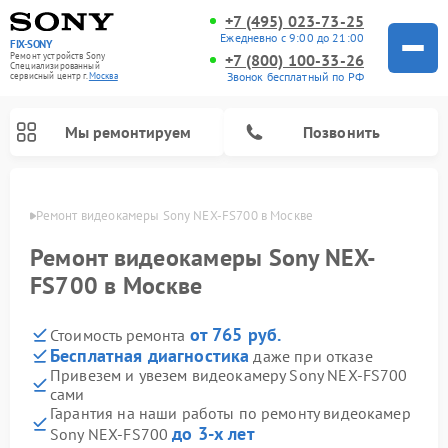
+7 (495) 023-73-25
Ежедневно с 9:00 до 21:00
FIX-SONY
Ремонт устройств Sony
+7 (800) 100-33-26
Специализированный
Звонок бесплатный по РФ
cервисный центр г.
Москва
Мы ремонтируем
Позвонить
оскве
Ремонт видеокамеры Sony NEX-FS700 в Москве
Ремонт видеокамеры Sony NEX-
FS700 в Москве
от 765 руб.
Стоимость ремонта
Бесплатная диагностика
даже при отказе
Привезем и увезем видеокамеру Sony NEX-FS700
сами
Ремонт домашних кинотеатров Sony
Ремонт проигрывателей винила Sony
Ремонт игровых приставок Sony
Ремонт акустических систем Sony
Ремонт микшерных пультов Sony
Гарантия на наши работы по ремонту видеокамер
до 3-х лет
Sony NEX-FS700