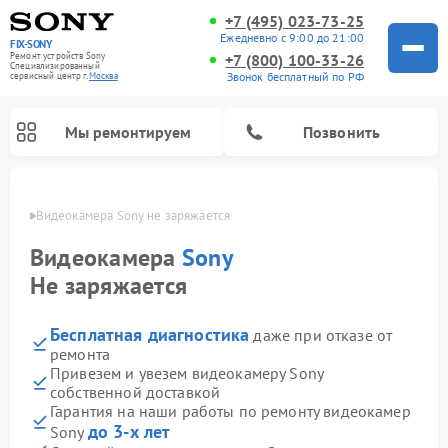
+7 (495) 023-73-25
Ежедневно с 9:00 до 21:00
FIX-SONY
Ремонт устройств Sony
+7 (800) 100-33-26
Специализированный
Звонок бесплатный по РФ
cервисный центр г.
Москва
Мы ремонтируем
Позвонить
оскве
Видеокамера Sony не заряжается
Видеокамера
Sony
Не заряжается
Бесплатная диагностика
даже при отказе от
ремонта
Привезем и увезем видеокамеру Sony
собственной доставкой
Ремонт домашних кинотеатров Sony
Ремонт проигрывателей винила Sony
Ремонт игровых приставок Sony
Ремонт акустических систем Sony
Ремонт микшерных пультов Sony
Гарантия на наши работы по ремонту видеокамер
до 3-х лет
Sony