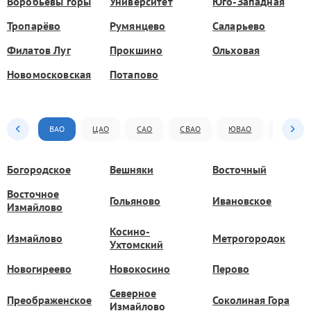
Воробьёвы горы
Университет
Юго-Западная
Тропарёво
Румянцево
Саларьево
Филатов Луг
Прокшино
Ольховая
Новомосковская
Потапово
ВАО
ЦАО
САО
СВАО
ЮВАО
ЮАО
Богородское
Вешняки
Восточный
Восточное
Гольяново
Ивановское
Измайлово
Косино-
Измайлово
Метрогородок
Ухтомский
Новогиреево
Новокосино
Перово
Северное
Преображенское
Соколиная Гора
Измайлово