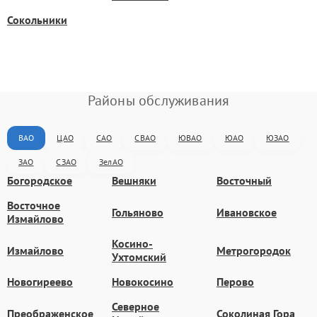
Сокольники
Районы обслуживания
ВАО
ЦАО
САО
СВАО
ЮВАО
ЮАО
ЮЗАО
ЗАО
СЗАО
ЗелАО
Богородское
Вешняки
Восточный
Восточное
Гольяново
Ивановское
Измайлово
Косино-
Измайлово
Метрогородок
Ухтомский
Новогиреево
Новокосино
Перово
Северное
Преображенское
Соколиная Гора