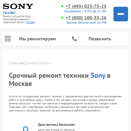
+7 (495) 023-73-25
Ежедневно с 9:00 до 21:00
FIX-SONY
Ремонт устройств Sony
+7 (800) 100-33-26
Специализированный
Звонок бесплатный по РФ
cервисный центр г.
Москва
Мы ремонтируем
Позвонить
Главная
Срочный ремонт
Срочный ремонт техники
Sony
в
Москве
Услуга по ускоренному ремонту техники с приоритетной диагностикой и выполнением
работ в кратчайшие сроки. Приём в тот же день или выезд курьера, оперативная
замена запасных частей при наличии и информирование клиента на каждом этапе.
Подходит для смартфонов, ноутбуков, планшетов и бытовой электроники при
критических поломках. Гарантия на выполненные работы сохраняется
Ремонт домашних кинотеатров Sony
Ремонт проигрывателей винила Sony
Ремонт игровых приставок Sony
Ремонт акустических систем Sony
Ремонт микшерных пультов Sony
Диагностика бесплатно
даже при отказе от ремонта