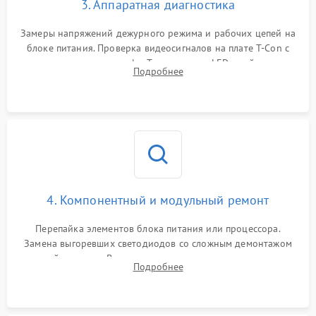
3. Аппаратная диагностика
Замеры напряжений дежурного режима и рабочих цепей на
блоке питания. Проверка видеосигналов на плате T-Con с
помощью осциллографа. Тестирование LED-драйвера и
Подробнее
светодиодных планок подсветки мультиметром.
4. Компонентный и модульный ремонт
Перепайка элементов блока питания или процессора.
Замена выгоревших светодиодов со сложным демонтажом
хрупкой матрицы. Восстановление поврежденных дорожек,
Подробнее
прошивка микросхем памяти EEPROM