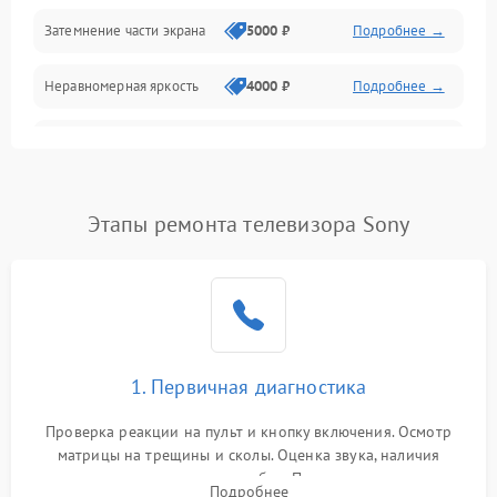
Механические повреждения
Затемнение части экрана
5000 ₽
Подробнее →
Программное обеспечение
Неравномерная яркость
4000 ₽
Подробнее →
Корпус и механика
Выгорание матрицы
6000 ₽
Подробнее →
Пульт и управление
Этапы ремонта телевизора Sony
Сеть и подключения
Аудио
Сетевая
1. Первичная диагностика
Проверка реакции на пульт и кнопку включения. Осмотр
матрицы на трещины и сколы. Оценка звука, наличия
подсветки и индикаторов ошибок. Подключение тестовых
Подробнее