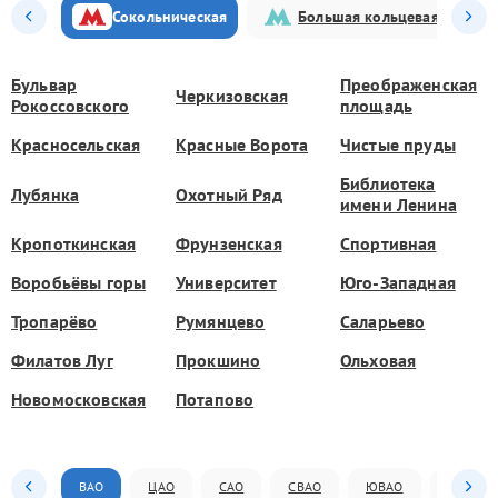
Сокольническая
Большая кольцевая
Бульвар
Преображенская
Черкизовская
Рокоссовского
площадь
Красносельская
Красные Ворота
Чистые пруды
Библиотека
Лубянка
Охотный Ряд
имени Ленина
Кропоткинская
Фрунзенская
Спортивная
Воробьёвы горы
Университет
Юго-Западная
Тропарёво
Румянцево
Саларьево
Филатов Луг
Прокшино
Ольховая
Новомосковская
Потапово
ВАО
ЦАО
САО
СВАО
ЮВАО
ЮАО