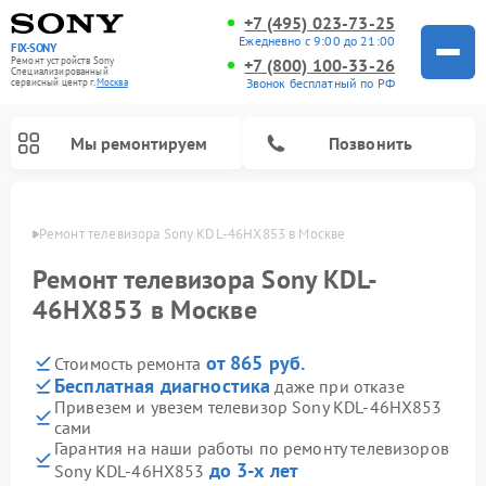
+7 (495) 023-73-25
Ежедневно с 9:00 до 21:00
FIX-SONY
Ремонт устройств Sony
+7 (800) 100-33-26
Специализированный
Звонок бесплатный по РФ
cервисный центр г.
Москва
Мы ремонтируем
Позвонить
оскве
Ремонт телевизора Sony KDL-46HX853 в Москве
Ремонт телевизора Sony KDL-
46HX853 в Москве
от 865 руб.
Стоимость ремонта
Бесплатная диагностика
даже при отказе
Привезем и увезем телевизор Sony KDL-46HX853
сами
Ремонт проигрывателей винила Sony
Ремонт микшерных пультов Sony
Ремонт игровых приставок Sony
Ремонт акустических систем Sony
Ремонт домашних кинотеатров Sony
Гарантия на наши работы по ремонту телевизоров
до 3-х лет
Sony KDL-46HX853