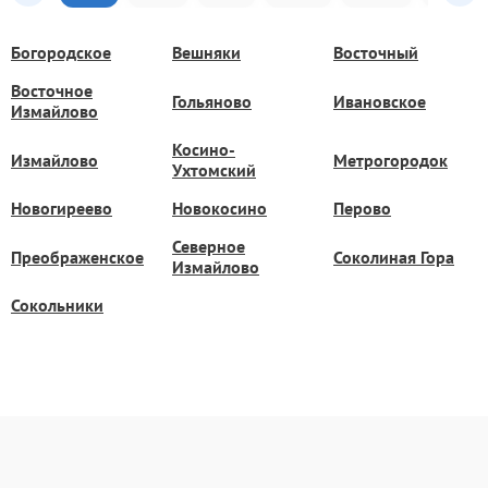
Богородское
Вешняки
Восточный
Восточное
Гольяново
Ивановское
Измайлово
Косино-
Измайлово
Метрогородок
Ухтомский
Новогиреево
Новокосино
Перово
Северное
Преображенское
Соколиная Гора
Измайлово
Сокольники