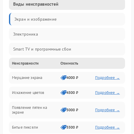
Виды неисправностей
Экран и изображение
Электроника
Smart TV и программные сбои
Неисправности
Стоимость
Питание и запуск
Мерцание экрана
4000 ₽
Подробнее →
Подсветка и LED-модули
Искажение цветов
4500 ₽
Подробнее →
Звук и аудиосистема
Появление пятен на
Сигнал и приём каналов
5000 ₽
Подробнее →
экране
Разъёмы и интерфейсы
Битые пиксели
5500 ₽
Подробнее →