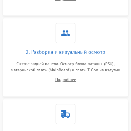
источников сигнала для выявления симптомов поломки.
2. Разборка и визуальный осмотр
Снятие задней панели. Осмотр блока питания (PSU),
материнской платы (MainBoard) и платы T-Con на вздутые
конденсаторы, прогары, окисления и микротрещины.
Подробнее
Проверка надежности фиксации и целостности шлейфов.