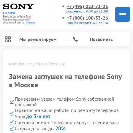
+7 (495) 023-73-25
Ежедневно с 9:00 до 21:00
FIX-SONY
Ремонт устройств Sony
+7 (800) 100-33-26
Специализированный
Звонок бесплатный по РФ
cервисный центр г.
Москва
Мы ремонтируем
Позвонить
оскве
Телефон Sony замена заглушек
Замена заглушек на телефоне Sony
в Москве
Привезем и увезем телефон Sony собственной
доставкой
Гарантия на наши работы по ремонту телефонов
до 3-х лет
Sony
Ремонт проигрывателей винила Sony
Ремонт игровых приставок Sony
Ремонт акустических систем Sony
Ремонт микшерных пультов Sony
Ремонт домашних кинотеатров Sony
Срочный ремонт телефонов Sony в течении часа
20%
Скидка для вас до