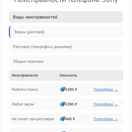
Виды неисправностей
Экран (дисплей)
Разговор (микрофон, динамик)
Общие поломки
Неисправности
Стоимость
Проблемы связи
Разбито стекло
1500 ₽
Подробнее →
Камеры
Разбит экран
1500 ₽
Подробнее →
Проблемы с дисплеем и сенсором
Не гаснет при разговоре
400 ₽
Подробнее →
Зарядка