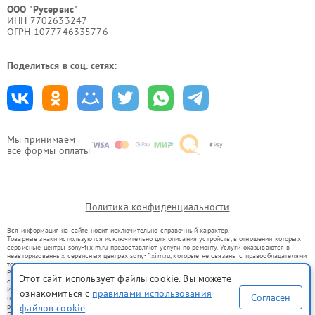
ООО "Русервис"
ИНН 7702633247
ОГРН 1077746335776
Поделиться в соц. сетях:
Мы принимаем
все формы оплаты
Политика конфиденциальности
Вся информация на сайте носит исключительно справочный характер.
Товарные знаки используются исключительно для описания устройств, в отношении которых
сервисные центры sony-fixim.ru предоставляют услуги по ремонту. Услуги оказываются в
неавторизованных сервисных центрах sony-fixim.ru, которые не связаны с правообладателями
товарных знаков или их официальными представителями.
Ремонт осуществляется для устройств, уже введенных в гражданский оборот в соответствии
Этот сайт использует файлы cookie. Вы можете
со статьей 1487 ГК РФ.
Использование товарных знаков не преследует цели индивидуализации услуг или введения
ознакомиться с
правилами использования
Согласен
потребителей в заблуждение, а служит для информирования о предоставляемых услугах по
ремонту техники указанных брендов.
файлов cookie
Представленная на сайте информация не является публичной офертой, определяемой