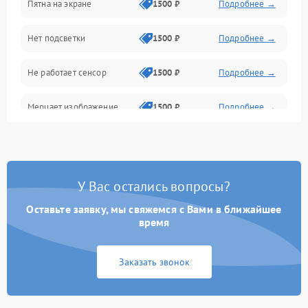
Пятна на экране
1500 ₽
Подробнее →
Проблемы с питанием, зарядкой и аккумулятором
Нет подсветки
1500 ₽
Подробнее →
Проблемы с работой системы, корпусом и другие
Не работает сенсор
1500 ₽
Подробнее →
Мерцает изображение
1500 ₽
Подробнее →
Не работает 3D Touch
2400 ₽
Подробнее →
Не работает Face ID
4000 ₽
Подробнее →
У Вас остались вопросы?
Оставьте заявку, мы свяжемся с Вами в ближайшее
время
Заказать звонок