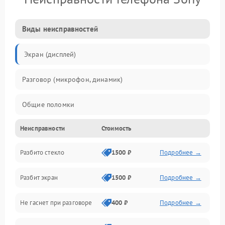
Виды неисправностей
Экран (дисплей)
Разговор (микрофон, динамик)
Общие поломки
Неисправности
Стоимость
Проблемы связи
Разбито стекло
1500 ₽
Подробнее →
Камеры
Разбит экран
1500 ₽
Подробнее →
Проблемы с дисплеем и сенсором
Не гаснет при разговоре
400 ₽
Подробнее →
Зарядка