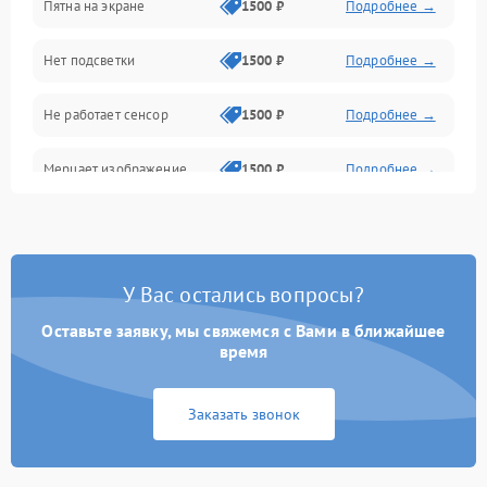
Пятна на экране
1500 ₽
Подробнее →
Проблемы с питанием, зарядкой и аккумулятором
Нет подсветки
1500 ₽
Подробнее →
Проблемы с работой системы, корпусом и другие
Не работает сенсор
1500 ₽
Подробнее →
Мерцает изображение
1500 ₽
Подробнее →
Не работает 3D Touch
2400 ₽
Подробнее →
Не работает Face ID
4000 ₽
Подробнее →
У Вас остались вопросы?
Оставьте заявку, мы свяжемся с Вами в ближайшее
время
Заказать звонок