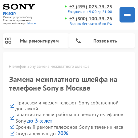
+7 (495) 023-73-25
Ежедневно с 9:00 до 21:00
FIX-SONY
Ремонт устройств Sony
+7 (800) 100-33-26
Специализированный
Звонок бесплатный по РФ
cервисный центр г.
Москва
Мы ремонтируем
Позвонить
оскве
Телефон Sony замена межплатного шлейфа
Замена межплатного шлейфа на
телефоне Sony в Москве
Привезем и увезем телефон Sony собственной
доставкой
Гарантия на наши работы по ремонту телефонов
до 3-х лет
Sony
Ремонт проигрывателей винила Sony
Ремонт игровых приставок Sony
Ремонт акустических систем Sony
Ремонт микшерных пультов Sony
Ремонт домашних кинотеатров Sony
Срочный ремонт телефонов Sony в течении часа
20%
Скидка для вас до