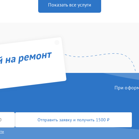
Показать все услуги
й на ремонт
При оформл
Отправить заявку и получить 1500 ₽
сти