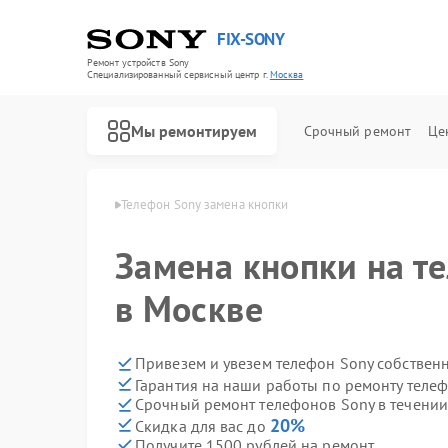
FIX-SONY
Ремонт устройств Sony
Специализированный cервисный центр г.
Москва
Мы ремонтируем
Срочный ремонт
Це
онов Sony в Москве
Телефон Sony замена кнопки
Замена кнопки на т
в Москве
Привезем и увезем телефон Sony собствен
Гарантия на наши работы по ремонту теле
Срочный ремонт телефонов Sony в течении
20%
Скидка для вас до
Получите 1500 рублей на ремонт
Ремонт игровых приставок Sony
Ремонт акустических систем Sony
Ремонт проигрывателей винила Sony
Ремонт микшерных пультов Sony
Ремонт домашних кинотеатров Sony
Ремонт видеорекордеров Sony