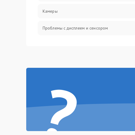
Камеры
Проблемы с дисплеем и сенсором
Зарядка
Проблемы с питанием, зарядкой и
аккумулятором
?
Проблемы с работой системы, корпусом и
другие