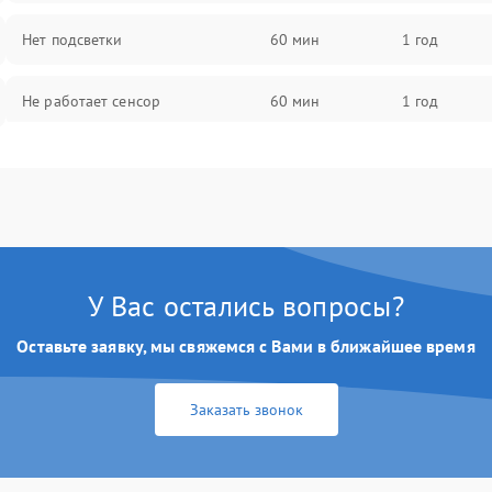
Нет подсветки
60 мин
1 год
Не работает сенсор
60 мин
1 год
Мерцает изображение
60 мин
1 год
Не работает 3D Touch
60 мин
1 год
Не работает Face ID
60 мин
1 год
У Вас остались вопросы?
Оставьте заявку, мы свяжемся с Вами в ближайшее время
Заказать звонок