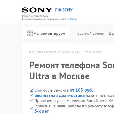
FIX-SONY
Ремонт устройств Sony
Специализированный cервисный центр г.
Москва
Мы ремонтируем
Срочный ремонт
Це
онов Sony в Москве
Ремонт телефона Sony Xperia XA1 Ultra в Москве
Ремонт телефона So
Ultra в Москве
от 165 руб.
Стоимость ремонта
Бесплатная диагностика
даже при отказ
Привезем и увезем телефон Sony Xperia XA1
Гарантия на наши работы по ремонту телеф
3-х лет
Ремонт игровых приставок Sony
Ремонт акустических систем Sony
Ремонт проигрывателей винила Sony
Ремонт микшерных пультов Sony
Ремонт домашних кинотеатров Sony
Ремонт видеорекордеров Sony