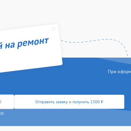
й на ремонт
При оформл
Отправить заявку и получить 1500 ₽
сти