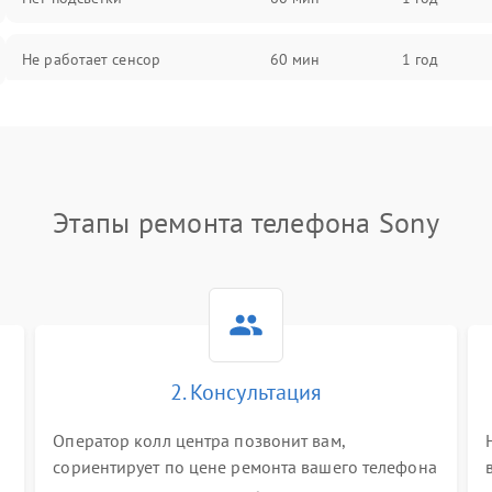
Не работает сенсор
60 мин
1 год
Мерцает изображение
60 мин
1 год
Не работает 3D Touch
60 мин
1 год
Этапы ремонта телефона Sony
Не работает Face ID
60 мин
1 год
2. Консультация
Оператор колл центра позвонит вам,
сориентирует по цене ремонта вашего телефона