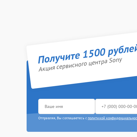
Получите 1500 рубле
Акция сервисного центра Sony
Отправляя, Вы соглашаетесь с
политикой конфиденциально