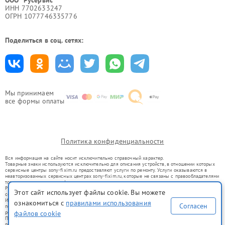
ИНН 7702633247
ОГРН 1077746335776
Поделиться в соц. сетях:
Мы принимаем
все формы оплаты
Политика конфиденциальности
Вся информация на сайте носит исключительно справочный характер.
Товарные знаки используются исключительно для описания устройств, в отношении которых
сервисные центры sony-fixim.ru предоставляют услуги по ремонту. Услуги оказываются в
неавторизованных сервисных центрах sony-fixim.ru, которые не связаны с правообладателями
товарных знаков или их официальными представителями.
Ремонт осуществляется для устройств, уже введенных в гражданский оборот в соответствии
Этот сайт использует файлы cookie. Вы можете
со статьей 1487 ГК РФ.
Использование товарных знаков не преследует цели индивидуализации услуг или введения
ознакомиться с
правилами использования
Согласен
потребителей в заблуждение, а служит для информирования о предоставляемых услугах по
ремонту техники указанных брендов.
файлов cookie
Представленная на сайте информация не является публичной офертой, определяемой
положениями Статьи 437(2) Гражданского кодекса РФ