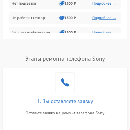
Нет подсветки
1500 ₽
Подробнее →
Проблемы с работой системы, корпусом и другие
Не работает сенсор
1500 ₽
Подробнее →
Мерцает изображение
1500 ₽
Подробнее →
Не работает 3D Touch
2400 ₽
Подробнее →
Этапы ремонта телефона Sony
Не работает Face ID
4000 ₽
Подробнее →
1. Вы оставляете заявку
Оставьте заявку на ремонт телефона Sony