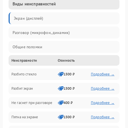
Виды неисправностей
Экран (дисплей)
Разговор (микрофон, динамик)
Общие поломки
Неисправности
Стоимость
Проблемы связи
Разбито стекло
1500 ₽
Подробнее →
Камеры
Разбит экран
1500 ₽
Подробнее →
Проблемы с дисплеем и сенсором
Не гаснет при разговоре
400 ₽
Подробнее →
Зарядка
Пятна на экране
1500 ₽
Подробнее →
Проблемы с питанием, зарядкой и аккумулятором