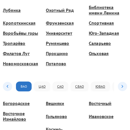
Библиотека
Лубянка
Охотный Ряд
имени Ленина
Кропоткинская
Фрунзенская
Спортивная
Воробьёвы горы
Университет
Юго-Западная
Тропарёво
Румянцево
Саларьево
Филатов Луг
Прокшино
Ольховая
Новомосковская
Потапово
ВАО
ЦАО
САО
СВАО
ЮВАО
ЮАО
Богородское
Вешняки
Восточный
Восточное
Гольяново
Ивановское
Измайлово
Косино-