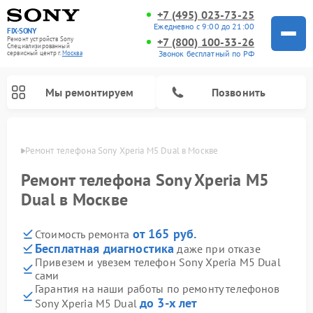
+7 (495) 023-73-25
Ежедневно с 9:00 до 21:00
FIX-SONY
Ремонт устройств Sony
+7 (800) 100-33-26
Специализированный
Звонок бесплатный по РФ
cервисный центр г.
Москва
Мы ремонтируем
Позвонить
оскве
Ремонт телефона Sony Xperia M5 Dual в Москве
Ремонт телефона Sony Xperia M5
Dual в Москве
от 165 руб.
Стоимость ремонта
Бесплатная диагностика
даже при отказе
Привезем и увезем телефон Sony Xperia M5 Dual
сами
Ремонт проигрывателей винила Sony
Ремонт игровых приставок Sony
Ремонт акустических систем Sony
Ремонт микшерных пультов Sony
Ремонт домашних кинотеатров Sony
Гарантия на наши работы по ремонту телефонов
до 3-х лет
Sony Xperia M5 Dual