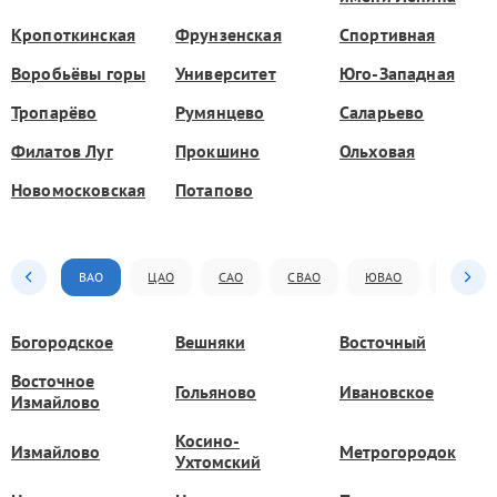
Кропоткинская
Фрунзенская
Спортивная
Воробьёвы горы
Университет
Юго-Западная
Тропарёво
Румянцево
Саларьево
Филатов Луг
Прокшино
Ольховая
Новомосковская
Потапово
ВАО
ЦАО
САО
СВАО
ЮВАО
ЮАО
Богородское
Вешняки
Восточный
Восточное
Гольяново
Ивановское
Измайлово
Косино-
Измайлово
Метрогородок
Ухтомский