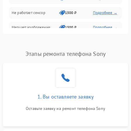
Не работает сенсор
1500 ₽
Подробнее →
Мерцает изображение
1500 ₽
Подробнее →
Не работает 3D Touch
2400 ₽
Подробнее →
Этапы ремонта телефона Sony
Не работает Face ID
4000 ₽
Подробнее →
1. Вы оставляете заявку
Оставьте заявку на ремонт телефона Sony