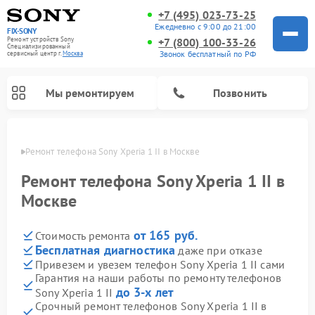
+7 (495) 023-73-25
Ежедневно с 9:00 до 21:00
FIX-SONY
Ремонт устройств Sony
+7 (800) 100-33-26
Специализированный
Звонок бесплатный по РФ
cервисный центр г.
Москва
Мы ремонтируем
Позвонить
оскве
Ремонт телефона Sony Xperia 1 II в Москве
Ремонт телефона Sony Xperia 1 II в
Москве
от 165 руб.
Стоимость ремонта
Бесплатная диагностика
даже при отказе
Привезем и увезем телефон Sony Xperia 1 II сами
Гарантия на наши работы по ремонту телефонов
Ремонт проигрывателей винила Sony
Ремонт игровых приставок Sony
Ремонт акустических систем Sony
Ремонт микшерных пультов Sony
Ремонт домашних кинотеатров Sony
до 3-х лет
Sony Xperia 1 II
Срочный ремонт телефонов Sony Xperia 1 II в