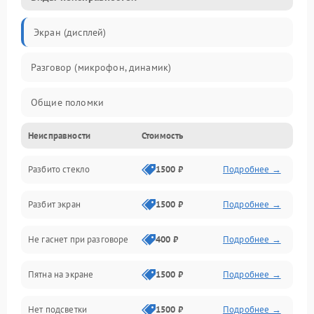
Экран (дисплей)
Разговор (микрофон, динамик)
Общие поломки
Неисправности
Стоимость
Проблемы связи
Разбито стекло
1500 ₽
Подробнее →
Камеры
Разбит экран
1500 ₽
Подробнее →
Проблемы с дисплеем и сенсором
Не гаснет при разговоре
400 ₽
Подробнее →
Зарядка
Пятна на экране
1500 ₽
Подробнее →
Проблемы с питанием, зарядкой и аккумулятором
Нет подсветки
1500 ₽
Подробнее →
Проблемы с работой системы, корпусом и другие