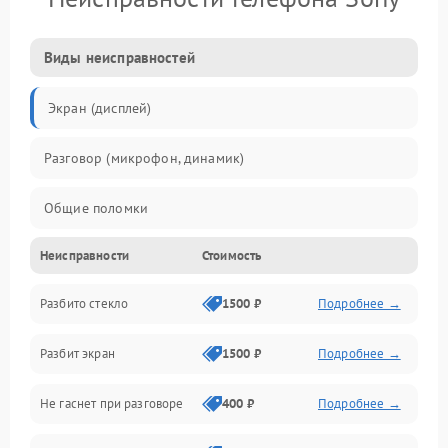
Виды неисправностей
Экран (дисплей)
Разговор (микрофон, динамик)
Общие поломки
Неисправности
Стоимость
Проблемы связи
Разбито стекло
1500 ₽
Подробнее →
Камеры
Разбит экран
1500 ₽
Подробнее →
Проблемы с дисплеем и сенсором
Не гаснет при разговоре
400 ₽
Подробнее →
Зарядка