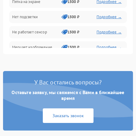
Пятна на экране
1500 ₽
Подробнее →
Проблемы с питанием, зарядкой и аккумулятором
Нет подсветки
1500 ₽
Подробнее →
Проблемы с работой системы, корпусом и другие
Не работает сенсор
1500 ₽
Подробнее →
Мерцает изображение
1500 ₽
Подробнее →
Не работает 3D Touch
2400 ₽
Подробнее →
Не работает Face ID
4000 ₽
Подробнее →
У Вас остались вопросы?
Оставьте заявку, мы свяжемся с Вами в ближайшее
время
Заказать звонок