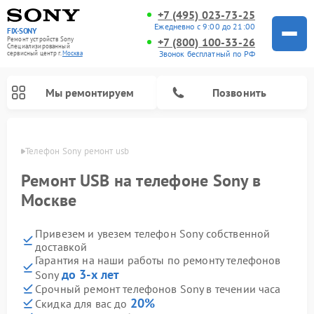
+7 (495) 023-73-25
Ежедневно с 9:00 до 21:00
FIX-SONY
Ремонт устройств Sony
+7 (800) 100-33-26
Специализированный
Звонок бесплатный по РФ
cервисный центр г.
Москва
Мы ремонтируем
Позвонить
оскве
Телефон Sony ремонт usb
Ремонт USB на телефоне Sony в
Москве
Привезем и увезем телефон Sony собственной
доставкой
Гарантия на наши работы по ремонту телефонов
до 3-х лет
Sony
Ремонт проигрывателей винила Sony
Ремонт игровых приставок Sony
Ремонт акустических систем Sony
Ремонт микшерных пультов Sony
Ремонт домашних кинотеатров Sony
Срочный ремонт телефонов Sony в течении часа
20%
Скидка для вас до