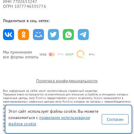
ИНН 7702633247
ОГРН 1077746335776
Поделиться в соц. сетях:
Мы принимаем
все формы оплаты
Политика конфиденциальности
Вся информация на сайте носит исключительно справочный характер.
Товарные знаки используются исключительно для описания устройств, в отношении которых
сервисные центры sony-fixim.ru предоставляют услуги по ремонту. Услуги оказываются в
неавторизованных сервисных центрах sony-fixim.ru, которые не связаны с правообладателями
товарных знаков или их официальными представителями.
Ремонт осуществляется для устройств, уже введенных в гражданский оборот в соответствии
Этот сайт использует файлы cookie. Вы можете
со статьей 1487 ГК РФ.
Использование товарных знаков не преследует цели индивидуализации услуг или введения
ознакомиться с
правилами использования
Согласен
потребителей в заблуждение, а служит для информирования о предоставляемых услугах по
ремонту техники указанных брендов.
файлов cookie
Представленная на сайте информация не является публичной офертой, определяемой
положениями Статьи 437(2) Гражданского кодекса РФ