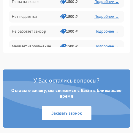
Пятна на экране
1500 ₽
Подробнее →
Проблемы с питанием, зарядкой и аккумулятором
Нет подсветки
1500 ₽
Подробнее →
Проблемы с работой системы, корпусом и другие
Не работает сенсор
1500 ₽
Подробнее →
Мерцает изображение
1500 ₽
Подробнее →
Не работает 3D Touch
2400 ₽
Подробнее →
Не работает Face ID
4000 ₽
Подробнее →
У Вас остались вопросы?
Оставьте заявку, мы свяжемся с Вами в ближайшее
время
Заказать звонок