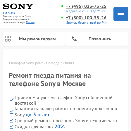
+7 (495) 023-73-25
Ежедневно с 9:00 до 21:00
FIX-SONY
Ремонт устройств Sony
+7 (800) 100-33-26
Специализированный
Звонок бесплатный по РФ
cервисный центр г.
Москва
Мы ремонтируем
Позвонить
оскве
Телефон Sony ремонт гнезда питания
Ремонт гнезда питания на
телефоне Sony в Москве
Привезем и увезем телефон Sony собственной
доставкой
Гарантия на наши работы по ремонту телефонов
до 3-х лет
Sony
Ремонт проигрывателей винила Sony
Ремонт игровых приставок Sony
Ремонт акустических систем Sony
Ремонт микшерных пультов Sony
Ремонт домашних кинотеатров Sony
Срочный ремонт телефонов Sony в течении часа
20%
Скидка для вас до