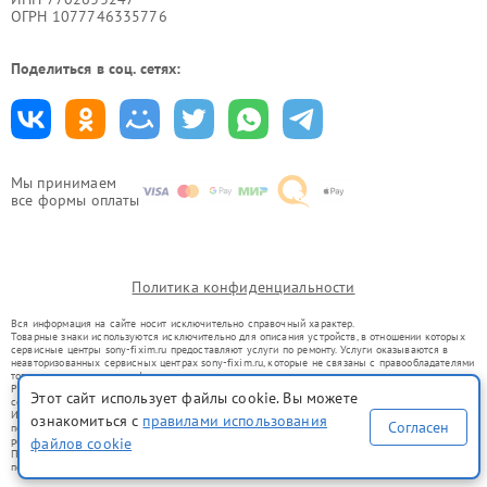
ОГРН 1077746335776
Поделиться в соц. сетях:
Мы принимаем
все формы оплаты
Политика конфиденциальности
Вся информация на сайте носит исключительно справочный характер.
Товарные знаки используются исключительно для описания устройств, в отношении которых
сервисные центры sony-fixim.ru предоставляют услуги по ремонту. Услуги оказываются в
неавторизованных сервисных центрах sony-fixim.ru, которые не связаны с правообладателями
товарных знаков или их официальными представителями.
Ремонт осуществляется для устройств, уже введенных в гражданский оборот в соответствии
Этот сайт использует файлы cookie. Вы можете
со статьей 1487 ГК РФ.
Использование товарных знаков не преследует цели индивидуализации услуг или введения
ознакомиться с
правилами использования
Согласен
потребителей в заблуждение, а служит для информирования о предоставляемых услугах по
ремонту техники указанных брендов.
файлов cookie
Представленная на сайте информация не является публичной офертой, определяемой
положениями Статьи 437(2) Гражданского кодекса РФ