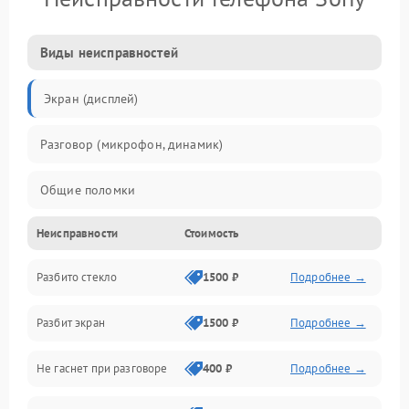
Виды неисправностей
Экран (дисплей)
Разговор (микрофон, динамик)
Общие поломки
Неисправности
Стоимость
Проблемы связи
Разбито стекло
1500 ₽
Подробнее →
Камеры
Разбит экран
1500 ₽
Подробнее →
Проблемы с дисплеем и сенсором
Не гаснет при разговоре
400 ₽
Подробнее →
Зарядка