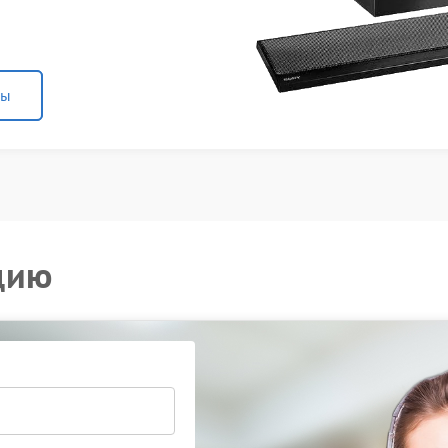
ны
цию