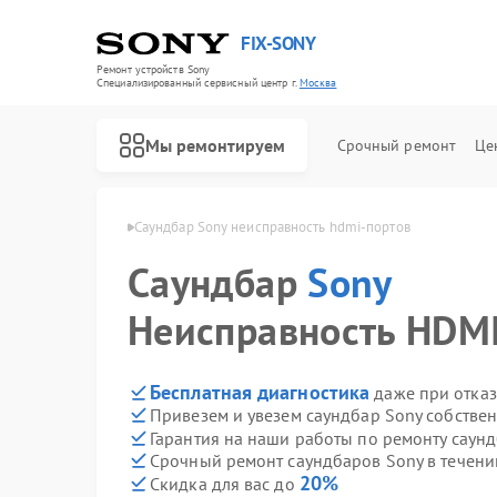
FIX-SONY
Ремонт устройств Sony
Специализированный cервисный центр г.
Москва
Мы ремонтируем
Срочный ремонт
Це
баров Sony в Москве
Саундбар Sony неисправность hdmi-портов
Саундбар
Sony
Неисправность HDMI
Бесплатная диагностика
даже при отказ
Привезем и увезем саундбар Sony собстве
Гарантия на наши работы по ремонту саун
Срочный ремонт саундбаров Sony в течени
20%
Скидка для вас до
Ремонт игровых приставок Sony
Ремонт акустических систем Sony
Ремонт проигрывателей винила Sony
Ремонт микшерных пультов Sony
Ремонт домашних кинотеатров Sony
Ремонт видеорекордеров Sony