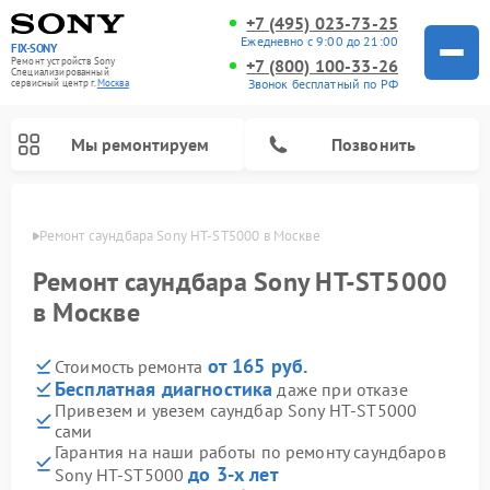
+7 (495) 023-73-25
Ежедневно с 9:00 до 21:00
FIX-SONY
Ремонт устройств Sony
+7 (800) 100-33-26
Специализированный
Звонок бесплатный по РФ
cервисный центр г.
Москва
Мы ремонтируем
Позвонить
оскве
Ремонт саундбара Sony HT-ST5000 в Москве
Ремонт саундбара Sony HT-ST5000
в Москве
от 165 руб.
Стоимость ремонта
Бесплатная диагностика
даже при отказе
Привезем и увезем саундбар Sony HT-ST5000
сами
Ремонт проигрывателей винила Sony
Ремонт микшерных пультов Sony
Ремонт игровых приставок Sony
Ремонт акустических систем Sony
Ремонт домашних кинотеатров Sony
Гарантия на наши работы по ремонту саундбаров
до 3-х лет
Sony HT-ST5000