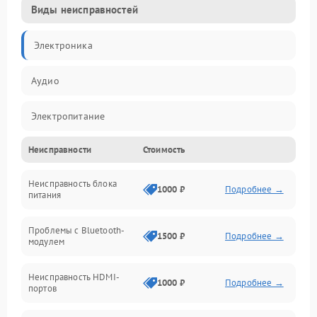
Виды неисправностей
Электроника
Аудио
Электропитание
Неисправности
Стоимость
Интерфейсы
Неисправность блока
Связь
1000 ₽
Подробнее →
питания
Акустика
Проблемы с Bluetooth-
1500 ₽
Подробнее →
модулем
Механические повреждения
Неисправность HDMI-
1000 ₽
Подробнее →
портов
Программное обеспечение