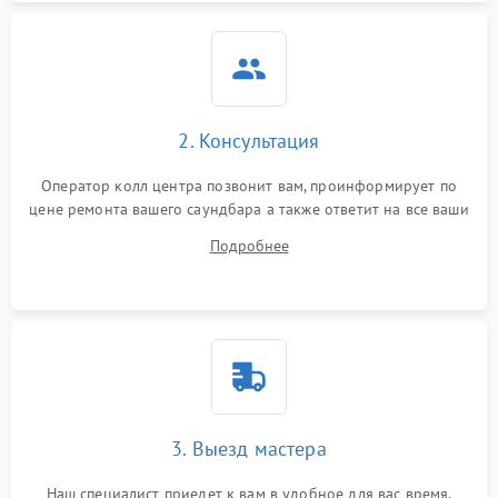
Повреждение внутренних
500 ₽
Подробнее →
проводов
Неисправность системы
1000 ₽
Подробнее →
охлаждения
2. Консультация
Неисправность
500 ₽
Подробнее →
Оператор колл центра позвонит вам, проинформирует по
индикаторов
цене ремонта вашего саундбара а также ответит на все ваши
вопросы.
Подробнее
Неисправность системы
2000 ₽
Подробнее →
звуковой обработки
3. Выезд мастера
Наш специалист приедет к вам в удобное для вас время.