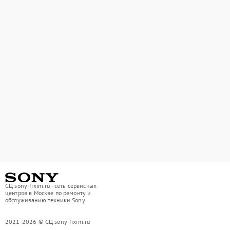
СЦ sony-fixim.ru - сеть сервисных
центров в Москве по ремонту и
обслуживанию техники Sony
2021-2026 © СЦ sony-fixim.ru