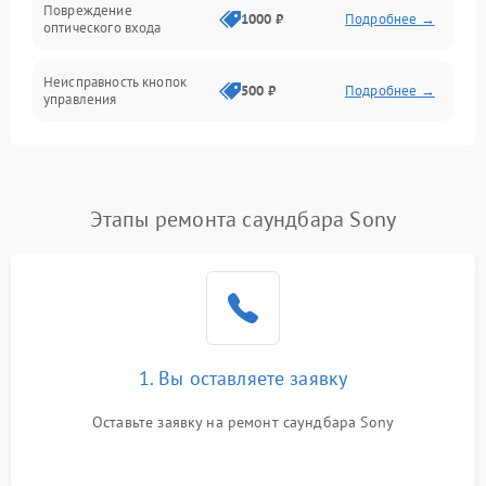
Повреждение
Электроника/Акустика
1000 ₽
Подробнее →
оптического входа
Неисправность кнопок
500 ₽
Подробнее →
управления
Проблемы с пайкой на
1000 ₽
Подробнее →
плате
Этапы ремонта саундбара Sony
Неисправность
2000 ₽
Подробнее →
процессора
Неисправность разъемов
500 ₽
Подробнее →
(AUX, RCA)
Проблемы с зарядкой
1. Вы оставляете заявку
1000 ₽
Подробнее →
(если есть)
Оставьте заявку на ремонт саундбара Sony
Неисправность Wi-Fi-
1500 ₽
Подробнее →
модуля