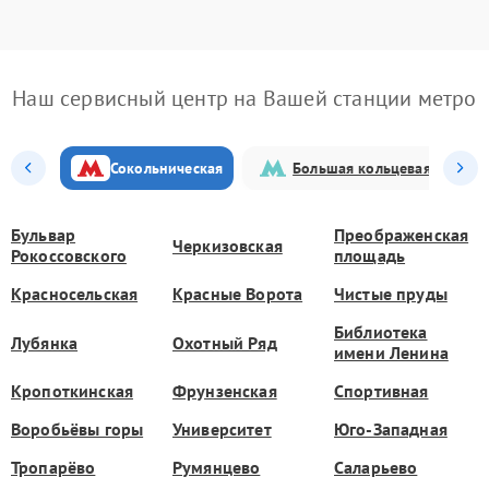
Наш сервисный центр на Вашей станции метро
Сокольническая
Большая кольцевая
Бульвар
Преображенская
Черкизовская
Рокоссовского
площадь
Красносельская
Красные Ворота
Чистые пруды
Библиотека
Лубянка
Охотный Ряд
имени Ленина
Кропоткинская
Фрунзенская
Спортивная
Воробьёвы горы
Университет
Юго-Западная
Тропарёво
Румянцево
Саларьево