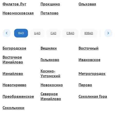
Филатов Луг
Прокшино
Ольховая
Новомосковская
Потапово
ВАО
ЦАО
САО
СВАО
ЮВАО
ЮАО
Богородское
Вешняки
Восточный
Восточное
Гольяново
Ивановское
Измайлово
Косино-
Измайлово
Метрогородок
Ухтомский
Новогиреево
Новокосино
Перово
Северное
Преображенское
Соколиная Гора
Измайлово
Сокольники