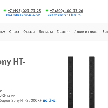
+7 (495) 023-73-25
+7 (800) 100-33-26
Ежедневно с 9:00 до 21:00
Звонок бесплатный по РФ
ны
О нас
Отзывы
Доставка
Гарантии
Акции и скидки
Зая
ony HT-
е
0RF сами
до 3-х
ндбаров Sony HT-S7000RF