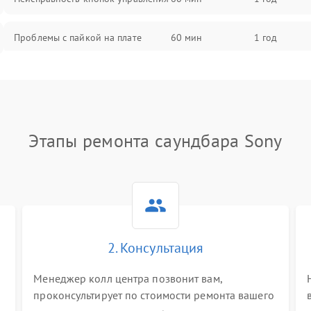
Проблемы с пайкой на плате
60 мин
1 год
Неисправность процессора
60 мин
1 год
Неисправность разъемов (AUX,
60 мин
1 год
RCA)
Этапы ремонта саундбара Sony
Проблемы с зарядкой (если есть)
60 мин
1 год
Неисправность Wi-Fi-модуля
60 мин
1 год
Повреждение внутренних
2. Консультация
60 мин
1 год
проводов
Менеджер колл центра позвонит вам,
Неисправность системы
проконсультирует по стоимости ремонта вашего
60 мин
1 год
охлаждения