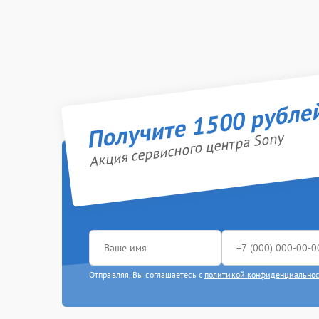
Получите 1500 рубле
Акция сервисного центра Sony
Отправляя, Вы соглашаетесь с
политикой конфиденциально