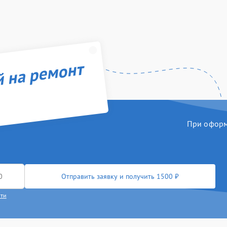
й на ремонт
При оформл
Отправить заявку и получить 1500 ₽
сти