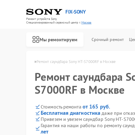
FIX-SONY
Ремонт устройств Sony
Специализированный cервисный центр г.
Москва
Мы ремонтируем
Срочный ремонт
Це
баров Sony в Москве
Ремонт саундбара Sony HT-S7000RF в Москве
Ремонт саундбара S
S7000RF в Москве
от 165 руб.
Стоимость ремонта
Бесплатная диагностика
даже при отказ
Привезем и увезем саундбар Sony HT-S700
Гарантия на наши работы по ремонту сау
лет
Ремонт игровых приставок Sony
Ремонт акустических систем Sony
Ремонт проигрывателей винила Sony
Ремонт микшерных пультов Sony
Ремонт домашних кинотеатров Sony
Ремонт видеорекордеров Sony