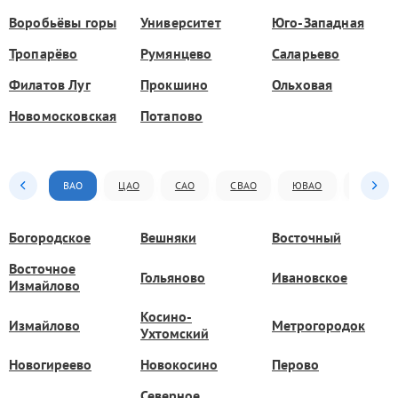
Воробьёвы горы
Университет
Юго-Западная
Тропарёво
Румянцево
Саларьево
Филатов Луг
Прокшино
Ольховая
Новомосковская
Потапово
ВАО
ЦАО
САО
СВАО
ЮВАО
ЮАО
Богородское
Вешняки
Восточный
Восточное
Гольяново
Ивановское
Измайлово
Косино-
Измайлово
Метрогородок
Ухтомский
Новогиреево
Новокосино
Перово
Северное