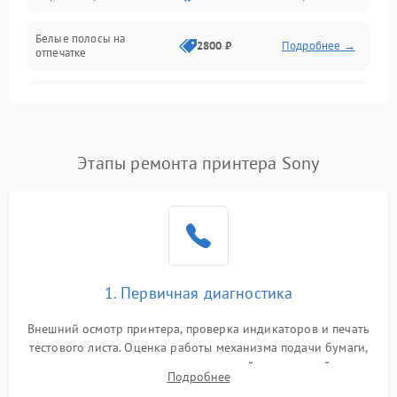
Белые полосы на
Питание и запуск
2800 ₽
Подробнее →
отпечатке
Изображение
Чёрный фон на листе
3000 ₽
Подробнее →
Перекос изображения
2000 ₽
Подробнее →
Этапы ремонта принтера Sony
1. Первичная диагностика
Внешний осмотр принтера, проверка индикаторов и печать
тестового листа. Оценка работы механизма подачи бумаги,
выявление посторонних шумов, замятий и первичный анализ
Подробнее
дефектов печати (полосы, фон, пробелы).