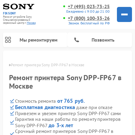
+7 (495) 023-73-25
Ежедневно с 9:00 до 21:00
FIX-SONY
Ремонт устройств Sony
+7 (800) 100-33-26
Специализированный
Звонок бесплатный по РФ
cервисный центр г.
Москва
Мы ремонтируем
Позвонить
оскве
Ремонт принтера Sony DPP-FP67 в Москве
Ремонт принтера Sony DPP-FP67 в
Москве
от 765 руб.
Стоимость ремонта
Бесплатная диагностика
даже при отказе
Привезем и увезем принтер Sony DPP-FP67 сами
Гарантия на наши работы по ремонту принтеров
Ремонт микшерных пультов Sony
Ремонт проигрывателей винила Sony
Ремонт игровых приставок Sony
Ремонт акустических систем Sony
Ремонт домашних кинотеатров Sony
до 3-х лет
Sony DPP-FP67
Срочный ремонт принтеров Sony DPP-FP67 в