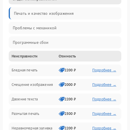
Печать и качество изображения
Проблемы с механикой
Программные сбои
Неисправности
Стоимость
Программные ошибки
Бледная печать
2200 ₽
Подробнее →
Картриджи и расходники
Смещение изображения
2000 ₽
Подробнее →
Механика и узлы
Двоение текста
2200 ₽
Подробнее →
Подключение и интерфейсы
Размытая печать
2500 ₽
Подробнее →
Панель управления и индикация
Неравномерная заливка
2200 ₽
Подробнее →
Режим работы