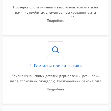
Проверка блока питания и высоковольтной платы на
наличие пробитых элементов. Тестирование платы
форматирования, целостности шлейфов, контактов
Подробнее
картриджа и оптопар (датчиков прохождения и наличия
бумаги).
4. Ремонт и профилактика
Замена изношенных деталей (термопленки, резиновых
валов, тормозных площадок). Компонентный ремонт плат.
Тщательная очистка тракта печати, контактов и линз блока
Подробнее
лазера (LSU) от просыпанного тонера и пыли.