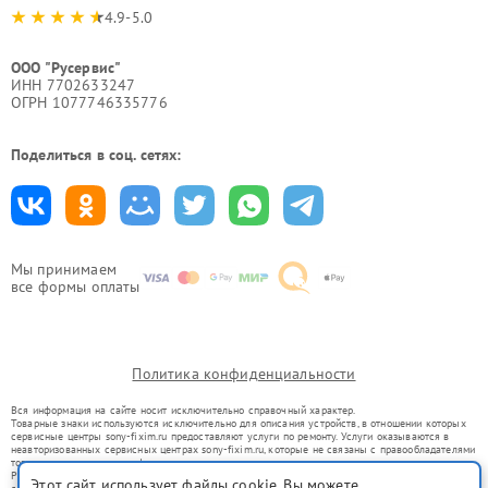
4.9-5.0
ООО "Русервис"
ИНН 7702633247
ОГРН 1077746335776
Поделиться в соц. сетях:
Мы принимаем
все формы оплаты
Политика конфиденциальности
Вся информация на сайте носит исключительно справочный характер.
Товарные знаки используются исключительно для описания устройств, в отношении которых
сервисные центры sony-fixim.ru предоставляют услуги по ремонту. Услуги оказываются в
неавторизованных сервисных центрах sony-fixim.ru, которые не связаны с правообладателями
товарных знаков или их официальными представителями.
Ремонт осуществляется для устройств, уже введенных в гражданский оборот в соответствии
Этот сайт использует файлы cookie. Вы можете