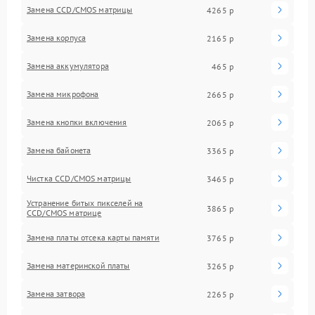
Замена CCD/CMOS матрицы
4265 р
Замена корпуса
2165 р
Замена аккумулятора
465 р
Замена микрофона
2665 р
Замена кнопки включения
2065 р
Замена байонета
3365 р
Чистка CCD/CMOS матрицы
3465 р
Устранение битых пикселей на
3865 р
CCD/CMOS матрице
Замена платы отсека карты памяти
3765 р
Замена материнской платы
3265 р
Замена затвора
2265 р