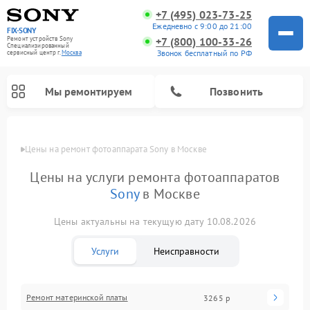
+7 (495) 023-73-25
Ежедневно с 9:00 до 21:00
FIX-SONY
Ремонт устройств Sony
+7 (800) 100-33-26
Специализированный
Звонок бесплатный по РФ
cервисный центр г.
Москва
Мы ремонтируем
Позвонить
Цены
Цены на ремонт фотоаппарата Sony в Москве
Цены на услуги ремонта фотоаппаратов
Sony
в Москве
Цены актуальны на текущую дату 10.08.2026
Услуги
Неисправности
Ремонт проигрывателей винила Sony
Ремонт микшерных пультов Sony
Ремонт игровых приставок Sony
Ремонт акустических систем Sony
Ремонт домашних кинотеатров Sony
Ремонт материнской платы
3265 р