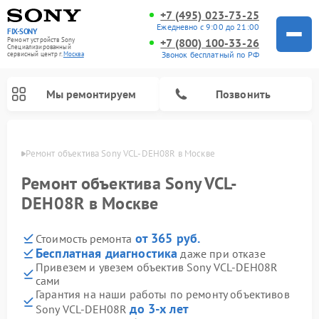
+7 (495) 023-73-25
Ежедневно с 9:00 до 21:00
FIX-SONY
Ремонт устройств Sony
+7 (800) 100-33-26
Специализированный
Звонок бесплатный по РФ
cервисный центр г.
Москва
Мы ремонтируем
Позвонить
оскве
Ремонт объектива Sony VCL-DEH08R в Москве
Ремонт объектива Sony VCL-
DEH08R в Москве
от 365 руб.
Стоимость ремонта
Бесплатная диагностика
даже при отказе
Привезем и увезем объектив Sony VCL-DEH08R
сами
Ремонт проигрывателей винила Sony
Ремонт акустических систем Sony
Ремонт микшерных пультов Sony
Ремонт игровых приставок Sony
Ремонт домашних кинотеатров Sony
Гарантия на наши работы по ремонту объективов
до 3-х лет
Sony VCL-DEH08R