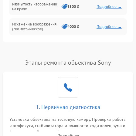
Размытость изображения
3500 ₽
Подробнее →
на краях
Искажение изображения
4000 ₽
Подробнее →
(геометрическое)
Появление бликов или
3500 ₽
Подробнее →
ореолов
Этапы ремонта объектива Sony
Проблемы с резкостью
при всех фокусных
4500 ₽
Подробнее →
расстояниях
1. Первичная диагностика
Установка объектива на тестовую камеру. Проверка работы
автофокуса, стабилизатора и плавности хода колец зума и
фокусировки. Визуальный осмотр линз на наличие царапин,
Подробнее