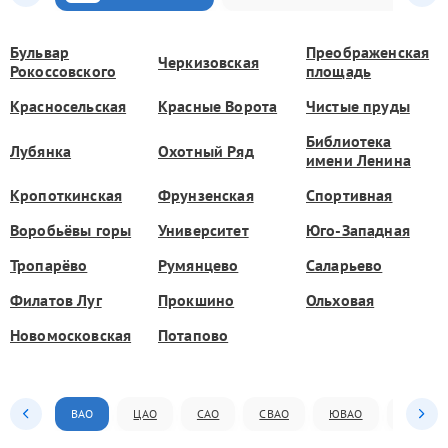
Бульвар
Преображенская
Черкизовская
Рокоссовского
площадь
Красносельская
Красные Ворота
Чистые пруды
Библиотека
Лубянка
Охотный Ряд
имени Ленина
Кропоткинская
Фрунзенская
Спортивная
Воробьёвы горы
Университет
Юго-Западная
Тропарёво
Румянцево
Саларьево
Филатов Луг
Прокшино
Ольховая
Новомосковская
Потапово
ВАО
ЦАО
САО
СВАО
ЮВАО
ЮАО