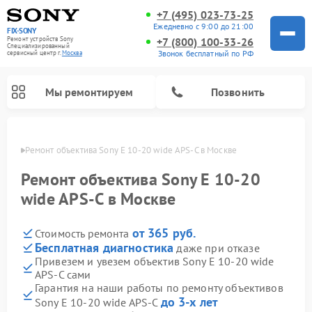
+7 (495) 023-73-25
Ежедневно с 9:00 до 21:00
FIX-SONY
Ремонт устройств Sony
+7 (800) 100-33-26
Специализированный
Звонок бесплатный по РФ
cервисный центр г.
Москва
Мы ремонтируем
Позвонить
оскве
Ремонт объектива Sony E 10‑20 wide APS‑C в Москве
Ремонт объектива Sony E 10‑20
wide APS‑C в Москве
от 365 руб.
Стоимость ремонта
Бесплатная диагностика
даже при отказе
Привезем и увезем объектив Sony E 10‑20 wide
APS‑C сами
Ремонт проигрывателей винила Sony
Ремонт акустических систем Sony
Ремонт микшерных пультов Sony
Ремонт игровых приставок Sony
Ремонт домашних кинотеатров Sony
Гарантия на наши работы по ремонту объективов
до 3-х лет
Sony E 10‑20 wide APS‑C