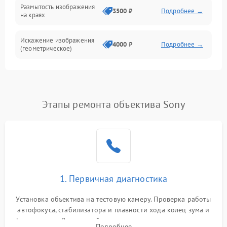
Размытость изображения
3500 ₽
Подробнее →
на краях
Искажение изображения
4000 ₽
Подробнее →
(геометрическое)
Появление бликов или
3500 ₽
Подробнее →
ореолов
Этапы ремонта объектива Sony
Проблемы с резкостью
при всех фокусных
4500 ₽
Подробнее →
расстояниях
1. Первичная диагностика
Установка объектива на тестовую камеру. Проверка работы
автофокуса, стабилизатора и плавности хода колец зума и
фокусировки. Визуальный осмотр линз на наличие царапин,
Подробнее