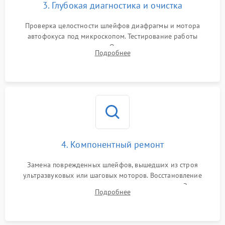
3. Глубокая диагностика и очистка
Проверка целостности шлейфов диафрагмы и мотора
автофокуса под микроскопом. Тестирование работы
электромагнитного привода. Очистка оптических элементов
Подробнее
от пыли, следов влаги и грибка спецрастворами без
повреждения просветления.
4. Компонентный ремонт
Замена поврежденных шлейфов, вышедших из строя
ультразвуковых или шаговых моторов. Восстановление
геометрии направляющих при заклинивании зума. Замена
Подробнее
неисправного блока диафрагмы, датчиков положения или
поврежденных линз.