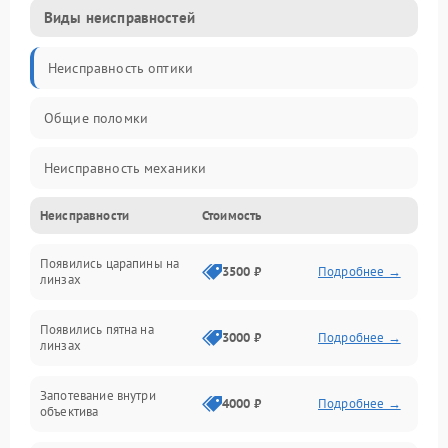
Виды неисправностей
Неисправность оптики
Общие поломки
Неисправность механики
Неисправности
Стоимость
Неисправность электроники (если объектив с мотором/
стабилизатором)
Появились царапины на
3500 ₽
Подробнее →
линзах
Прочие неисправности
Появились пятна на
3000 ₽
Подробнее →
линзах
Запотевание внутри
4000 ₽
Подробнее →
объектива