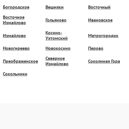
Богородское
Вешняки
Восточный
Восточное
Гольяново
Ивановское
Измайлово
Косино-
Измайлово
Метрогородок
Ухтомский
Новогиреево
Новокосино
Перово
Северное
Преображенское
Соколиная Гора
Измайлово
Сокольники