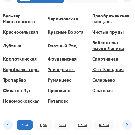
Бульвар
Преображенская
Черкизовская
Рокоссовского
площадь
Красносельская
Красные Ворота
Чистые пруды
Библиотека
Лубянка
Охотный Ряд
имени Ленина
Кропоткинская
Фрунзенская
Спортивная
Воробьёвы горы
Университет
Юго-Западная
Тропарёво
Румянцево
Саларьево
Филатов Луг
Прокшино
Ольховая
Новомосковская
Потапово
ВАО
ЦАО
САО
СВАО
ЮВАО
ЮАО