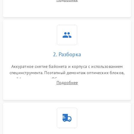
грибка, пыли и оценка состояния контактов байонета.
2. Разборка
Аккуратное снятие байонета и корпуса с использованием
специнструмента. Поэтапный демонтаж оптических блоков,
шлейфов и приводов. Обязательная маркировка положения
Подробнее
линзовых групп для сохранения заводской центровки при
сборке.