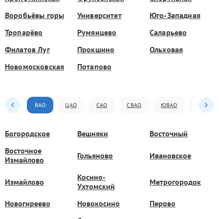
Воробьёвы горы
Университет
Юго-Западная
Тропарёво
Румянцево
Саларьево
Филатов Луг
Прокшино
Ольховая
Новомосковская
Потапово
ВАО
ЦАО
САО
СВАО
ЮВАО
ЮАО
Богородское
Вешняки
Восточный
Восточное
Гольяново
Ивановское
Измайлово
Косино-
Измайлово
Метрогородок
Ухтомский
Новогиреево
Новокосино
Перово