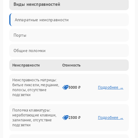
Виды неисправностей
Аппаратные неисправности
Порты
Общие поломки
Неисправности
Стоимость
Устройства
Неисправность матрицы:
Программные ошибки
битые пиксели, мерцание,
5000 ₽
Подробнее →
полосы, отсутствие
подсветки
Электрические и системные сбои
Поломка клавиатуры:
Интерфейсные проблемы
неработающие клавиши,
2500 ₽
Подробнее →
залипание, отсутствие
подсветки
Батарея