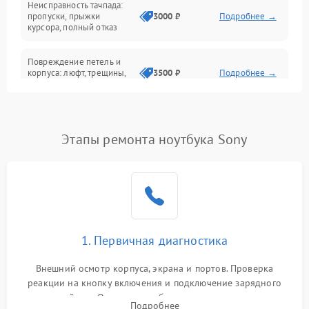
Неисправность тачпада:
Сеть и интернет
пропуски, прыжки
3000 ₽
Подробнее →
курсора, полный отказ
Система охлаждения
Повреждение петель и
корпуса: люфт, трещины,
3500 ₽
Подробнее →
деформация
Проблемы аккумулятора:
быстрая разрядка,
2500 ₽
Подробнее →
Этапы ремонта ноутбука Sony
невозможность зарядки,
вздутие
Неисправность зарядного
устройства или разъёма
2000 ₽
Подробнее →
питания
1. Первичная диагностика
Перегрев из‑за пыли,
износа термопасты или
2500 ₽
Подробнее →
неисправности кулера
Внешний осмотр корпуса, экрана и портов. Проверка
реакции на кнопку включения и подключение зарядного
устройства. Оценка потребления тока с помощью
Выход из строя SSD или
Подробнее