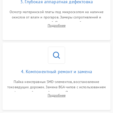
3. Глубокая аппаратная дефектовка
Осмотр материнской платы под микроскопом на наличие
окислов от влаги и прогаров. Замеры сопротивлений и
дежурных напряжений. Проверка цепей питания,
Подробнее
мультиконтроллера, процессора и видеочипа.
4. Компонентный ремонт и замена
Пайка неисправных SMD-элементов, восстановление
токоведущих дорожек. Замена BGA-чипов с использованием
инфракрасной паяльной станции. Прошивка микросхемы
Подробнее
BIOS или замена поврежденных портов USB