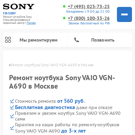
+7 (495) 023-73-25
Ежедневно с 9:00 до 21:00
FIX-SONY
Ремонт устройств Sony
+7 (800) 100-33-26
Специализированный
Звонок бесплатный по РФ
cервисный центр г.
Москва
Мы ремонтируем
Позвонить
оскве
Ремонт ноутбука Sony VAIO VGN-A690 в Москве
Ремонт ноутбука Sony VAIO VGN-
A690 в Москве
от 560 руб.
Стоимость ремонта
Бесплатная диагностика
даже при отказе
Привезем и увезем ноутбук Sony VAIO VGN-A690
сами
Ремонт проигрывателей винила Sony
Ремонт акустических систем Sony
Ремонт микшерных пультов Sony
Ремонт игровых приставок Sony
Ремонт домашних кинотеатров Sony
Гарантия на наши работы по ремонту ноутбуков
до 3-х лет
Sony VAIO VGN-A690