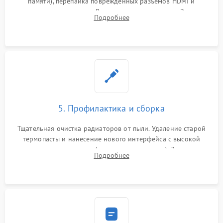
памяти), перепайка поврежденных разъемов HDMI и
контроллеров питания. Восстановление дорожек. Замена
Подробнее
неисправного жесткого диска, SSD или лазерной головки
привода.
5. Профилактика и сборка
Тщательная очистка радиаторов от пыли. Удаление старой
термопасты и нанесение нового интерфейса с высокой
теплопроводностью (или жидкого металла). Замена
Подробнее
термопрокладок. Аккуратная сборка консоли и подключение
шлейфов.