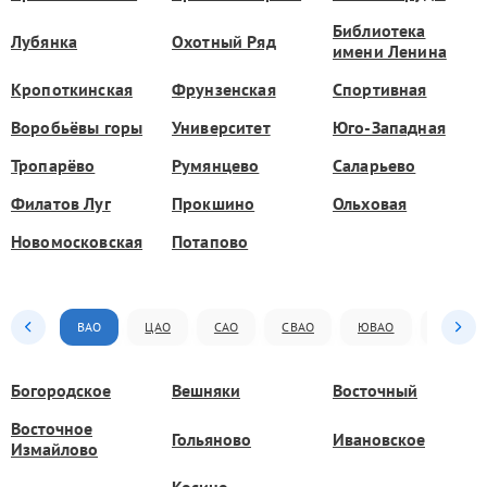
Библиотека
Лубянка
Охотный Ряд
имени Ленина
Кропоткинская
Фрунзенская
Спортивная
Воробьёвы горы
Университет
Юго-Западная
Тропарёво
Румянцево
Саларьево
Филатов Луг
Прокшино
Ольховая
Новомосковская
Потапово
ВАО
ЦАО
САО
СВАО
ЮВАО
ЮАО
Богородское
Вешняки
Восточный
Восточное
Гольяново
Ивановское
Измайлово