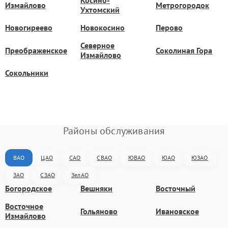
Косино-
Измайлово
Метрогородок
Ухтомский
Новогиреево
Новокосино
Перово
Северное
Преображенское
Соколиная Гора
Измайлово
Сокольники
Районы обслуживания
ВАО
ЦАО
САО
СВАО
ЮВАО
ЮАО
ЮЗАО
ЗАО
СЗАО
ЗелАО
Богородское
Вешняки
Восточный
Восточное
Гольяново
Ивановское
Измайлово