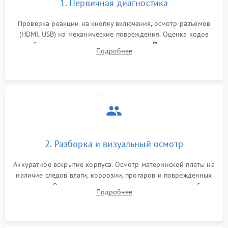
1. Первичная диагностика
Проверка реакции на кнопку включения, осмотр разъемов
(HDMI, USB) на механические повреждения. Оценка кодов
ошибок на экране или по индикаторам. Проверка чтения
Подробнее
дисков, работы геймпадов и наличия гарантийных пломб.
2. Разборка и визуальный осмотр
Аккуратное вскрытие корпуса. Осмотр материнской платы на
наличие следов влаги, коррозии, прогаров и поврежденных
элементов. Оценка состояния системы охлаждения, турбины
Подробнее
кулера и степени загрязнения радиатора пылью.