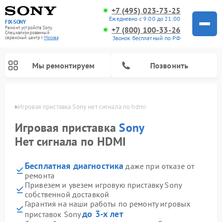
+7 (495) 023-73-25
Ежедневно с 9:00 до 21:00
FIX-SONY
Ремонт устройств Sony
+7 (800) 100-33-26
Специализированный
Звонок бесплатный по РФ
cервисный центр г.
Москва
Мы ремонтируем
Позвонить
оскве
Игровая приставка Sony нет сигнала по hdmi
Игровая приставка
Sony
Нет сигнала по HDMI
Бесплатная диагностика
даже при отказе от
ремонта
Привезем и увезем игровую приставку Sony
собственной доставкой
Ремонт проигрывателей винила Sony
Ремонт акустических систем Sony
Ремонт микшерных пультов Sony
Ремонт домашних кинотеатров Sony
Гарантия на наши работы по ремонту игровых
до 3-х лет
приставок Sony