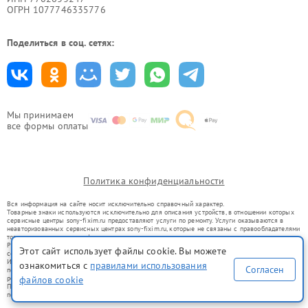
ОГРН 1077746335776
Поделиться в соц. сетях:
Мы принимаем
все формы оплаты
Политика конфиденциальности
Вся информация на сайте носит исключительно справочный характер.
Товарные знаки используются исключительно для описания устройств, в отношении которых
сервисные центры sony-fixim.ru предоставляют услуги по ремонту. Услуги оказываются в
неавторизованных сервисных центрах sony-fixim.ru, которые не связаны с правообладателями
товарных знаков или их официальными представителями.
Ремонт осуществляется для устройств, уже введенных в гражданский оборот в соответствии
Этот сайт использует файлы cookie. Вы можете
со статьей 1487 ГК РФ.
Использование товарных знаков не преследует цели индивидуализации услуг или введения
ознакомиться с
правилами использования
Согласен
потребителей в заблуждение, а служит для информирования о предоставляемых услугах по
ремонту техники указанных брендов.
файлов cookie
Представленная на сайте информация не является публичной офертой, определяемой
положениями Статьи 437(2) Гражданского кодекса РФ