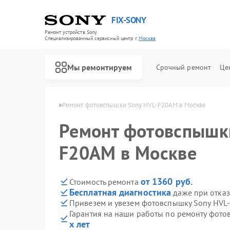
FIX-SONY
Ремонт устройств Sony
Специализированный cервисный центр г.
Москва
Мы ремонтируем
Срочный ремонт
Це
ышек Sony в Москве
Ремонт фотовспышки Sony HVL-F20AM в Москве
Ремонт фотовспышк
F20AM в Москве
от 1360 руб.
Стоимость ремонта
Бесплатная диагностика
даже при отказ
Привезем и увезем фотовспышку Sony HVL
Гарантия на наши работы по ремонту фот
х лет
Ремонт игровых приставок Sony
Ремонт акустических систем Sony
Ремонт проигрывателей винила Sony
Ремонт микшерных пультов Sony
Ремонт домашних кинотеатров Sony
Ремонт видеорекордеров Sony