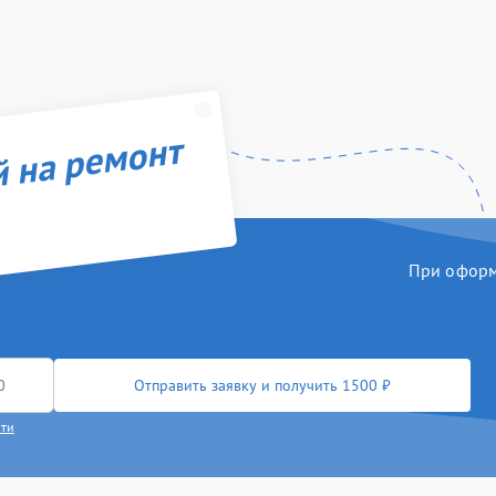
й на ремонт
При оформл
Отправить заявку и получить 1500 ₽
сти