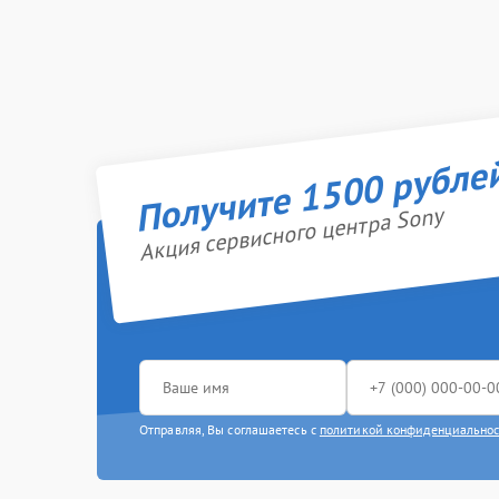
Получите 1500 рубле
Акция сервисного центра Sony
Отправляя, Вы соглашаетесь с
политикой конфиденциально