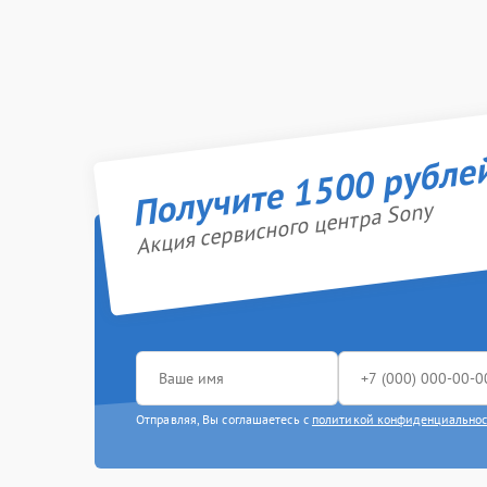
Получите 1500 рубле
Акция сервисного центра Sony
Отправляя, Вы соглашаетесь с
политикой конфиденциально