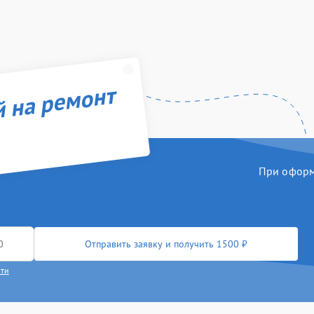
й на ремонт
При оформл
Отправить заявку и получить 1500 ₽
сти