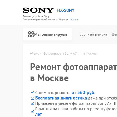
FIX-SONY
Ремонт устройств Sony
Специализированный cервисный центр г.
Москва
Мы ремонтируем
Срочный ремонт
Це
ратов Sony в Москве
Ремонт фотоаппарата Sony A7r III  в Москве
Ремонт фотоаппарата
в Москве
от 560 руб.
Стоимость ремонта
Бесплатная диагностика
даже при отказ
Привезем и увезем фотоаппарат Sony A7r I
Гарантия на наши работы по ремонту фотоа
лет
Ремонт игровых приставок Sony
Ремонт акустических систем Sony
Ремонт проигрывателей винила Sony
Ремонт микшерных пультов Sony
Ремонт домашних кинотеатров Sony
Ремонт видеорекордеров Sony