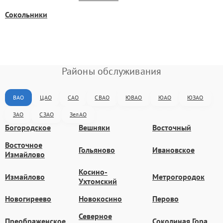
Сокольники
Районы обслуживания
ВАО
ЦАО
САО
СВАО
ЮВАО
ЮАО
ЮЗАО
ЗАО
СЗАО
ЗелАО
Богородское
Вешняки
Восточный
Восточное
Гольяново
Ивановское
Измайлово
Косино-
Измайлово
Метрогородок
Ухтомский
Новогиреево
Новокосино
Перово
Северное
Преображенское
Соколиная Гора