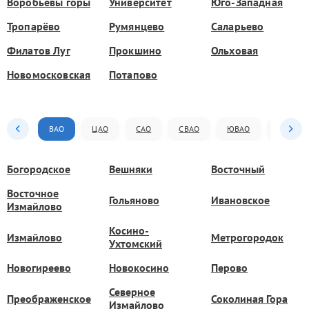
Воробьёвы горы
Университет
Юго-Западная
Тропарёво
Румянцево
Саларьево
Филатов Луг
Прокшино
Ольховая
Новомосковская
Потапово
ВАО
ЦАО
САО
СВАО
ЮВАО
ЮАО
Богородское
Вешняки
Восточный
Восточное
Гольяново
Ивановское
Измайлово
Косино-
Измайлово
Метрогородок
Ухтомский
Новогиреево
Новокосино
Перово
Северное
Преображенское
Соколиная Гора
Измайлово