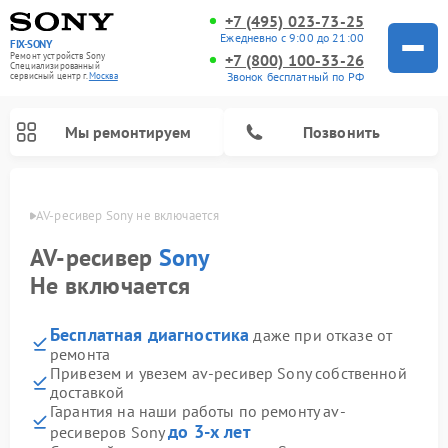
+7 (495) 023-73-25
Ежедневно с 9:00 до 21:00
FIX-SONY
Ремонт устройств Sony
+7 (800) 100-33-26
Специализированный
Звонок бесплатный по РФ
cервисный центр г.
Москва
Мы ремонтируем
Позвонить
оскве
AV-ресивер Sony не включается
AV-ресивер
Sony
Не включается
Бесплатная диагностика
даже при отказе от
ремонта
Привезем и увезем av-ресивер Sony собственной
доставкой
Ремонт проигрывателей винила Sony
Ремонт акустических систем Sony
Ремонт микшерных пультов Sony
Ремонт игровых приставок Sony
Ремонт домашних кинотеатров Sony
Гарантия на наши работы по ремонту av-
до 3-х лет
ресиверов Sony