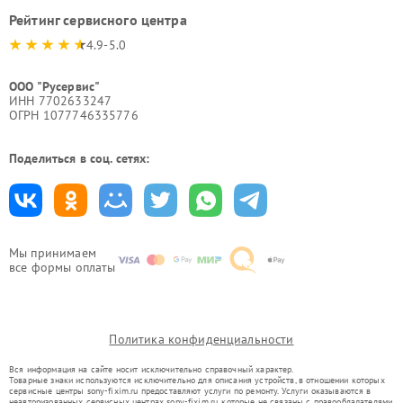
Рейтинг сервисного центра
4.9-5.0
ООО "Русервис"
ИНН 7702633247
ОГРН 1077746335776
Поделиться в соц. сетях:
Мы принимаем
все формы оплаты
Политика конфиденциальности
Вся информация на сайте носит исключительно справочный характер.
Товарные знаки используются исключительно для описания устройств, в отношении которых
сервисные центры sony-fixim.ru предоставляют услуги по ремонту. Услуги оказываются в
неавторизованных сервисных центрах sony-fixim.ru, которые не связаны с правообладателями