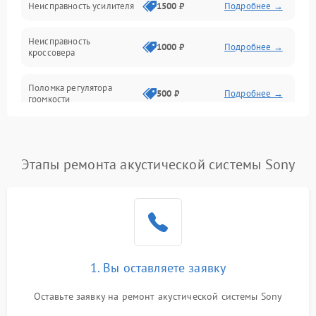
Неисправность усилителя
1500 ₽
Подробнее →
Неисправность
1000 ₽
Подробнее →
кроссовера
Поломка регулятора
500 ₽
Подробнее →
громкости
Неисправность системы
1000 ₽
Подробнее →
защиты от перегрузок
Этапы ремонта акустической системы Sony
Поломка системы
автоматического
1000 ₽
Подробнее →
отключения
Неисправность системы
защиты от короткого
1000 ₽
Подробнее →
замыкания
1. Вы оставляете заявку
Оставьте заявку на ремонт акустической системы Sony
Повреждение системы
1000 ₽
Подробнее →
защиты от перегрева