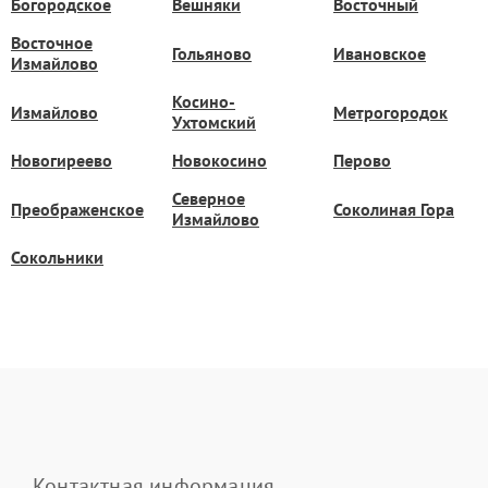
Богородское
Вешняки
Восточный
Восточное
Гольяново
Ивановское
Измайлово
Косино-
Измайлово
Метрогородок
Ухтомский
Новогиреево
Новокосино
Перово
Северное
Преображенское
Соколиная Гора
Измайлово
Сокольники
Контактная информация