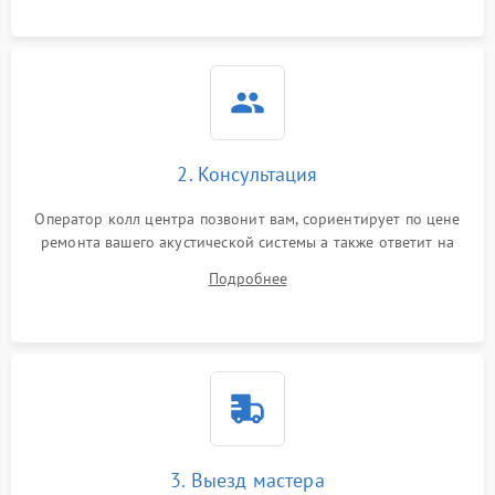
Неисправность системы
защиты от
1000 ₽
Подробнее →
перенапряжения
Неисправность системы
1000 ₽
Подробнее →
защиты от замыкания
2. Консультация
Повреждение системы
1000 ₽
Подробнее →
Оператор колл центра позвонит вам, сориентирует по цене
защиты от перегрузок
ремонта вашего акустической системы а также ответит на
все ваши вопросы.
Подробнее
Неисправность системы
1000 ₽
Подробнее →
защиты от перегрева
Поломка системы защиты
1000 ₽
Подробнее →
от перенапряжения
3. Выезд мастера