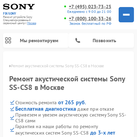
+7 (495) 023-73-25
Ежедневно с 9:00 до 21:00
FIX-SONY
Ремонт устройств Sony
+7 (800) 100-33-26
Специализированный
Звонок бесплатный по РФ
cервисный центр г.
Москва
Мы ремонтируем
Позвонить
оскве
Ремонт акустической системы Sony SS-CS8 в Москве
Ремонт акустической системы Sony
SS-CS8 в Москве
от 265 руб.
Стоимость ремонта
Бесплатная диагностика
даже при отказе
Привезем и увезем акустическую систему Sony SS-
CS8 сами
Ремонт проигрывателей винила Sony
Ремонт микшерных пультов Sony
Ремонт игровых приставок Sony
Ремонт домашних кинотеатров Sony
Гарантия на наши работы по ремонту
до 3-х лет
акустических систем Sony SS-CS8