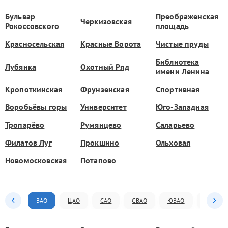
Бульвар
Преображенская
Черкизовская
Рокоссовского
площадь
Красносельская
Красные Ворота
Чистые пруды
Библиотека
Лубянка
Охотный Ряд
имени Ленина
Кропоткинская
Фрунзенская
Спортивная
Воробьёвы горы
Университет
Юго-Западная
Тропарёво
Румянцево
Саларьево
Филатов Луг
Прокшино
Ольховая
Новомосковская
Потапово
ВАО
ЦАО
САО
СВАО
ЮВАО
ЮАО